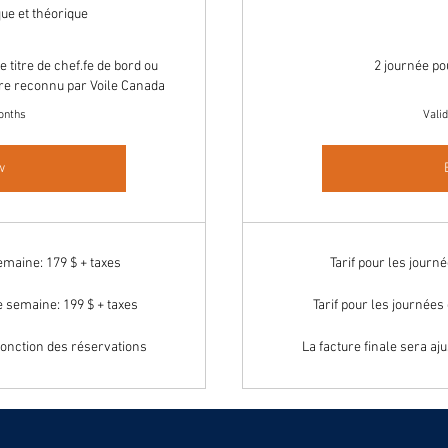
ue et théorique
e titre de chef.fe de bord ou
2 journée po
ire reconnu par Voile Canada
onths
Vali
w
emaine: 179 $ + taxes
Tarif pour les jour
de semaine: 199 $ + taxes
Tarif pour les journées
 fonction des réservations
La facture finale sera aj