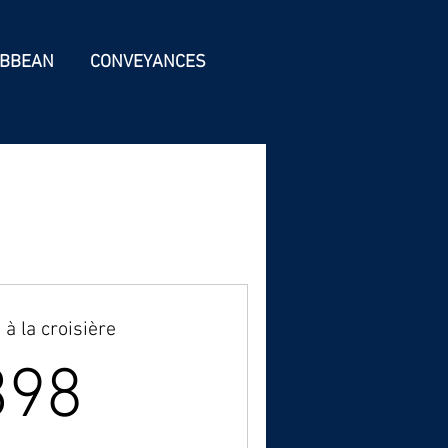
IBBEAN
CONVEYANCES
n à la croisière
398$
398