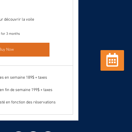
ur découvrir la voile
d for 3 months
Buy Now
Réserver
nées en semaine 189$ + taxes
 en fin de semaine 199$ + taxes
usté en fonction des réservations