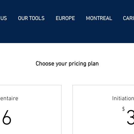
 US
OUR TOOLS
EUROPE
MONTREAL
CAR
Choose your pricing plan
entaire
Initiatio
796$
$
96