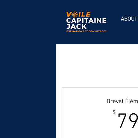
ABOUT
Brevet Élém
$
7