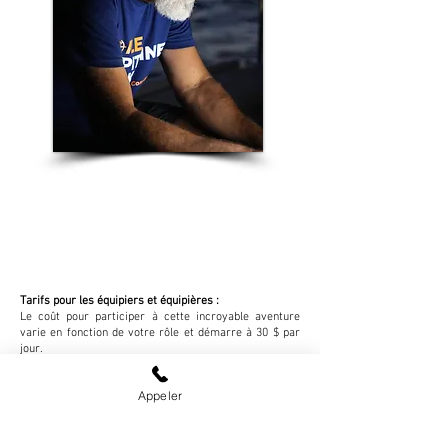
ÉQUPIERS ET ÉQUIPIÈRES
Tarifs pour les équipiers et équipières :
Le coût pour participer à cette incroyable aventure
varie en fonction de votre rôle et démarre à 30 $ par
jour.
Ne sont pas inclus :
Les frais de déplacements
Appeler
La participation à la caisse de bord (nourriture pour la
durée du convoyage)
L’équipage devra également couvrir les frais de
nourriture pour le capitaine (tradition oblige !)