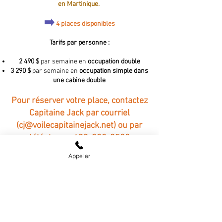
en Martinique.
➡️
4 places disponibles
Tarifs par personne :​
2 490 $
par semaine en
occupation double
3 290 $
par semaine en
occupation simple dans
une cabine double
Pour réserver votre place, contactez
Capitaine Jack par courriel
(
cj@voilecapitainejack.net
) ou par
téléphone :
438-928-3520
Appeler
«Vous allez apprendre au maximum. Capitaine
Jack
est un instructeur hors pair. Vous allez sortir
grandi de cette
expérience! »
- Antoine