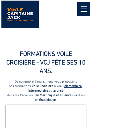
FORMATIONS VOILE
CROISIÈRE - VCJ FÊTE SES 10
ANS.
De novembre à mars, nous vous proposons
nos formations
Voile Croisière
niveau
élémentaire
,
intermédiaire
ou
avancé
dans les Caraïbes :
en Martinique et à Sainte-Lucie
ou
en Guadeloupe
.