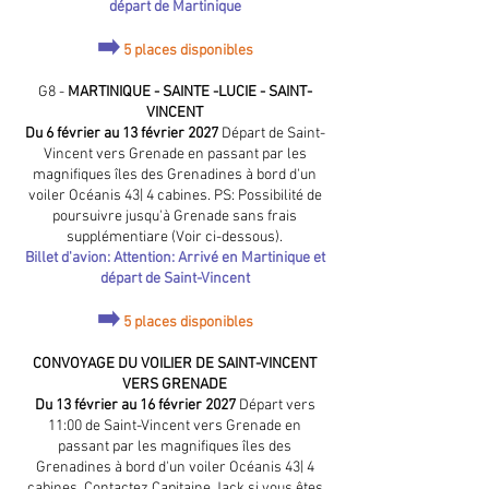
départ de Martinique
➡️
5 places disponibles
​G8 -
MARTINIQUE - SAINTE -LUCIE - SAINT-
VINCENT
Du 6 février au 13 février 2027
Départ de Saint-
Vincent vers Grenade en passant par les
magnifiques îles des Grenadines à bord d'un
voiler
Océanis 43| 4 cabines. PS: Possibilité de
poursuivre jusqu'à Grenade sans frais
supplémentiare (Voir ci-dessous).
Billet d'avion: Attention: Arrivé en Martinique et
départ de Saint-Vincent
➡️
5 places disponibles
CONVOYAGE DU VOILIER DE SAINT-VINCENT
VERS GRENADE
Du 13 février au 16 février 2027
Départ vers
11:00 de Saint-Vincent vers Grenade en
passant par les magnifiques îles des
Grenadines à bord d'un voiler
Océanis 43| 4
cabines. Contactez Capitaine Jack si vous êtes