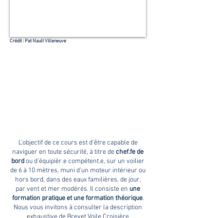
Crédit
: Pat Nault Villeneuve
FORMATION VOILE
CROISIÈRE ÉLÉMENTAIRE
L'objectif de ce cours est d'être capable de
naviguer en toute sécurité, à titre de
chef.fe de
bord
ou d’équipièr.e compétent.e, sur un voilier
de 6 à 10 mètres, muni d’un moteur intérieur ou
hors bord, dans des eaux familières, de jour,
par vent et mer modérés. Il consiste en
une
formation pratique et une formation théorique
.​
Nous vous invitons à consulter la description
exhaustive de
Brevet Voile Croisière